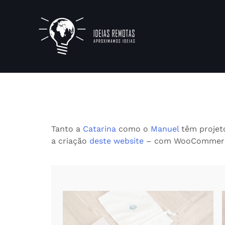
Skip
to
content
Tanto a
Catarina
como o
Manuel
têm projeto
a criação
deste website
– com WooCommerce (